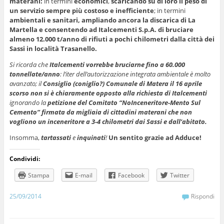
materani:
in termini
economici
,
scaricando su di loro il peso di
un servizio sempre più costoso e inefficiente
; in termini
ambientali e sanitari,
ampliando ancora la discarica di La
Martella e consentendo ad Italcementi S.p.A. di bruciare
almeno 12.000 t/anno di rifiuti a pochi chilometri dalla città dei
Sassi in località Trasanello.
Si ricorda che
Italcementi vorrebbe bruciarne fino a 60.000
tonnellate/anno
: l’iter dell’autorizzazione integrata ambientale è molto
avanzato; il
Consiglio (coniglio?) Comunale di Matera il 16 aprile
scorso
non si è chiaramente opposto alla richiesta di Italcementi
ignorando la
petizione del Comitato “NoInceneritore-Mento Sul
Cemento” firmata da migliaia di cittadini materani che non
vogliono un inceneritore a 3-4 chilometri dai Sassi e dall’abitato.
Insomma,
tartassati
e
inquinati
!
Un sentito grazie ad Adduce!
Condividi:
Stampa
E-mail
Facebook
Twitter
25/09/2014
Rispondi