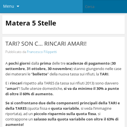
Menu
Matera 5 Stelle
TARI? SON C… RINCARI AMARI!
Pubblicato da
Francesco Filippetti
A
pochi giorni
dalla
prima
delle tre
scadenze di pagamento
(
30
settembre
,
31 ottobre, 30 novembre
) stanno giungendo nelle case
dei materani le “
bollette
” della nuova tassa sui rifiuti, la
TARI
.
E i
rincari
rispetto alla TARES (la tassa sui rifiuti 2013) sono davvero
“
amari
“! Sulle utenze domestiche,
si va da minimo il 30% a punte
di oltre il 60% di aumento.
Se si confrontano due delle componenti principali della TARI e
della TARES
(quota fissa e
quota variabile
, si veda l’immagine
riportata), ad un
piccolo risparmio sulla quota fissa
, si
contrappone un
salasso sulla quota variabile con oltre il 63% di
aumento!