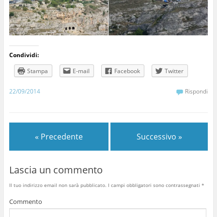
Condividi:
Stampa
E-mail
Facebook
Twitter
22/09/2014
Rispondi
« Precedente
Successivo »
Lascia un commento
Il tuo indirizzo email non sarà pubblicato.
I campi obbligatori sono contrassegnati
*
Commento