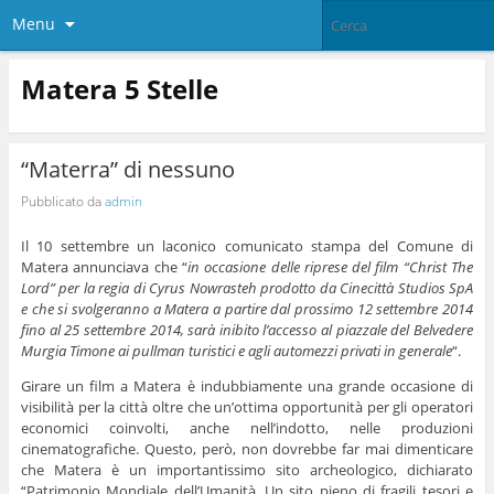
Menu
Matera 5 Stelle
“Materra” di nessuno
Pubblicato da
admin
Il 10 settembre un laconico comunicato stampa del Comune di
Matera annunciava che “
in occasione delle riprese del film “Christ The
Lord” per la regia di Cyrus Nowrasteh prodotto da Cinecittà Studios SpA
e che si svolgeranno a Matera a partire dal prossimo 12 settembre 2014
fino al 25 settembre 2014, sarà inibito l’accesso al piazzale del Belvedere
Murgia Timone ai pullman turistici e agli automezzi privati in generale
“.
Girare un film a Matera è indubbiamente una grande occasione di
visibilità per la città oltre che un’ottima opportunità per gli operatori
economici coinvolti, anche nell’indotto, nelle produzioni
cinematografiche. Questo, però, non dovrebbe far mai dimenticare
che Matera è un importantissimo sito archeologico, dichiarato
“Patrimonio Mondiale dell’Umanità. Un sito pieno di fragili tesori e