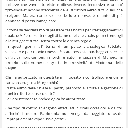
bellezze che vanno tutelate e difese. Invece, l’eccessiva e un po’
“provinciale” accondiscendenza delle istituzioni verso tutti quelli che
scelgono Matera come set per le loro riprese, è quanto di più
dannoso si possa immaginare.
E’ come se decidessimo di prestare casa nostra per i festeggiamenti di
qualche VIP, consentendogli di farne quel che vuole, permettendogli
di distruggere tutto, senza controllo e senza regole.
In questi giorni, all’interno di un parco archeologico tutelato,
vincolato e patrimonio Unesco, è stato possibile parcheggiare decine
di tir, camion, camper, rimorchi e auto nel piazzale di Murgecchia
proprio sulle numerose grotte in prossimità di Madonna delle
Vergini.
Chi ha autorizzato in questi termini questo incontrollato e enorme
caravanserraglio a Murgecchia?
L’Ente Parco delle Chiese Rupestri, preposto alla tutela e gestione di
quei territori è consenziente?
La Soprintendenza Archeologica ha autorizzato?
Che tipo di controlli vengono effettuati in simili occasioni, e da chi,
affinchè il nostro Patrimonio non venga danneggiato o usato
impropriamente (tipo “usa e getta”)?