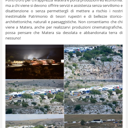
Ponti d’oro per chi apprezza Matera e porta produzioni ed economia:
ma a chi viene si devono offrire servizi e assistenza senza servilismo e
disattenzione o senza permettergli di mettere a rischio i nostri
inestimabile Patrimonio di tesori rupestri e di bellezze storico-
architettoniche, naturali e paesaggistiche. Non consentiamo che chi
viene a Matera, anche per realizzarvi produzioni cinematografiche,
possa pensare che Matera sia desolata e abbandonata terra di
nessuno!