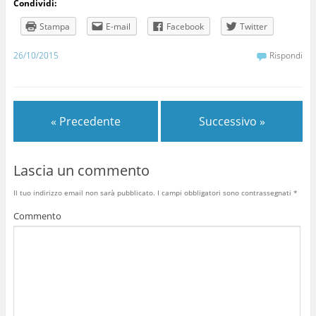
Condividi:
Stampa
E-mail
Facebook
Twitter
26/10/2015
Rispondi
« Precedente
Successivo »
Lascia un commento
Il tuo indirizzo email non sarà pubblicato.
I campi obbligatori sono contrassegnati
*
Commento