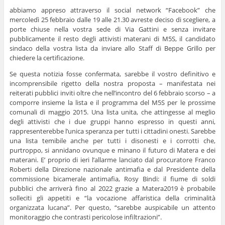
abbiamo appreso attraverso il social network “Facebook” che
mercoledì 25 febbraio dalle 19 alle 21.30 avreste deciso di scegliere, a
porte chiuse nella vostra sede di Via Gattini e senza invitare
pubblicamente il resto degli attivisti materani di M5S, il candidato
sindaco della vostra lista da inviare allo Staff di Beppe Grillo per
chiedere la certificazione.
Se questa notizia fosse confermata, sarebbe il vostro definitivo e
incomprensibile rigetto della nostra proposta – manifestata nei
reiterati pubblici inviti oltre che nell’incontro del 6 febbraio scorso – a
comporre insieme la lista e il programma del M5S per le prossime
comunali di maggio 2015. Una lista unita, che attingesse al meglio
degli attivisti che i due gruppi hanno espresso in questi anni,
rappresenterebbe l’unica speranza per tutti i cittadini onesti. Sarebbe
una lista temibile anche per tutti i disonesti e i corrotti che,
purtroppo, si annidano ovunque e minano il futuro di Matera e dei
materani. E’ proprio di ieri l’allarme lanciato dal procuratore Franco
Roberti della Direzione nazionale antimafia e dal Presidente della
commissione bicamerale antimafia, Rosy Bindi: il fiume di soldi
pubblici che arriverà fino al 2022 grazie a Matera2019 è probabile
solleciti gli appetiti e “la vocazione affaristica della criminalità
organizzata lucana”. Per questo, “sarebbe auspicabile un attento
monitoraggio che contrasti pericolose infiltrazioni”.