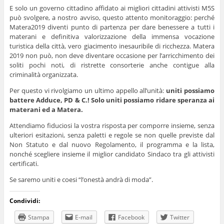
E solo un governo cittadino affidato ai migliori cittadini attivisti M5S
può svolgere, a nostro avviso, questo attento monitoraggio: perché
Matera2019 diventi punto di partenza per dare benessere a tutti i
materani e definitiva valorizzazione della immensa vocazione
turistica della città, vero giacimento inesauribile di ricchezza. Matera
2019 non può, non deve diventare occasione per l’arricchimento dei
soliti pochi noti, di ristrette consorterie anche contigue alla
criminalità organizzata.
Per questo vi rivolgiamo un ultimo appello all’unità:
uniti possiamo
battere Adduce, PD & C.! Solo uniti possiamo ridare speranza ai
materani ed a Matera.
Attendiamo fiduciosi la vostra risposta per comporre insieme, senza
ulteriori esitazioni, senza paletti e regole se non quelle previste dal
Non Statuto e dal nuovo Regolamento, il programma e la lista,
nonché scegliere insieme il miglior candidato Sindaco tra gli attivisti
certificati.
Se saremo uniti e coesi “l’onestà andrà di moda”.
Condividi:
Stampa
E-mail
Facebook
Twitter