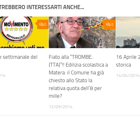
TREBBERO INTERESSARTI ANCHE...
0
0
e settimanale del
Fiato alla “TROMBE..
16 Aprile
(TTA)”!! Edilizia scolastica a
storica
Matera: il Comune ha già
014
14/04/2014
chiesto allo Stato la
relativa quota dell’8 per
mille?
12/09/2014