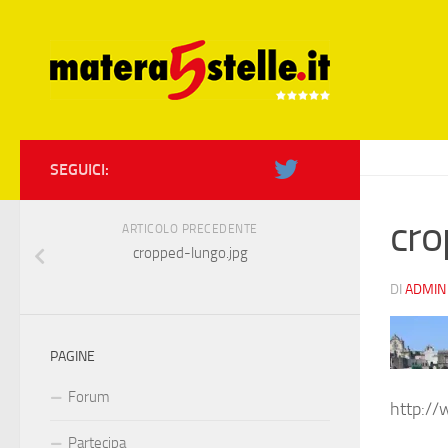
Skip to content
SEGUICI:
cro
ARTICOLO PRECEDENTE
cropped-lungo.jpg
DI
ADMIN
PAGINE
Forum
http://
Partecipa