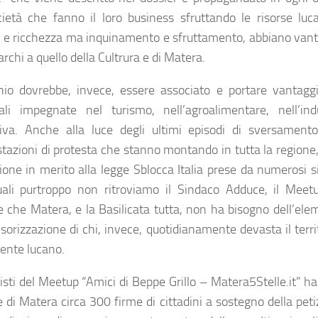
ietà che fanno il loro business sfruttando le risorse lu
a e ricchezza ma inquinamento e sfruttamento, abbiano vanta
archi a quello della Cultrura e di Matera.
hio dovrebbe, invece, essere associato e portare vantagg
riali impegnate nel turismo, nell’agroalimentare, nell’ind
iva. Anche alla luce degli ultimi episodi di sversamento 
tazioni di protesta che stanno montando in tutta la regione,
zione in merito alla legge Sblocca Italia prese da numerosi si
uali purtroppo non ritroviamo il Sindaco Adduce, il Meetu
e che Matera, e la Basilicata tutta, non ha bisogno dell’el
orizzazione di chi, invece, quotidianamente devasta il territo
iente lucano.
ivisti del Meetup “Amici di Beppe Grillo – Matera5Stelle.it” 
di Matera circa 300 firme di cittadini a sostegno della pet