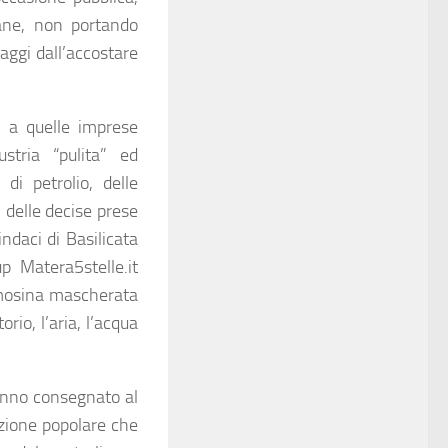
cane, non portando
ggi dall’accostare
i a quelle imprese
ustria “pulita” ed
di petrolio, delle
 delle decise prese
ndaci di Basilicata
p Matera5stelle.it
emosina mascherata
rio, l’aria, l’acqua
hanno consegnato al
izione popolare che