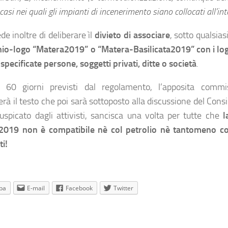
i casi nei quali gli impianti di incenerimento siano collocati all’in
ede inoltre di deliberare ìl
divieto di associare
, sotto qualsia
hio-logo “Matera2019” o “Matera-Basilicata2019” con i logh
specificate persone, soggetti privati, ditte o società
.
 60 giorni previsti dal regolamento, l’apposita commis
rà il testo che poi sarà sottoposto alla discussione del Cons
spicato dagli attivisti, sancisca una volta per tutte che
l
2019 non è compatibile nè col petrolio nè tantomeno co
ti!
pa
E-mail
Facebook
Twitter