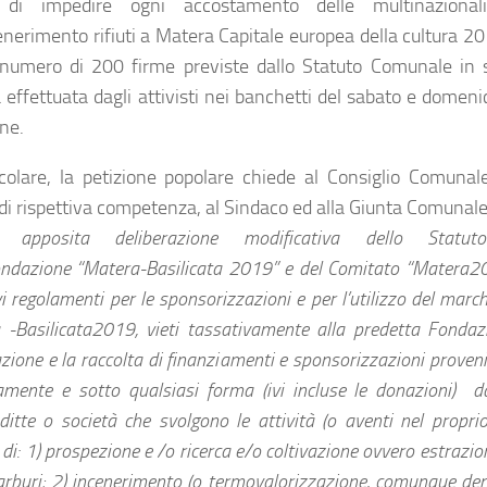
 di impedire ogni accostamento delle multinazional
cenerimento rifiuti a Matera Capitale europea della cultura 20
l numero di 200 firme previste dallo Statuto Comunale in so
a effettuata dagli attivisti nei banchetti del sabato e domeni
ne.
icolare, la petizione popolare chiede al Consiglio Comunal
di rispettiva competenza, al Sindaco ed alla Giunta Comunale
e apposita deliberazione modificativa dello Statuto-
ondazione “Matera-Basilicata 2019” e del Comitato “Matera20
vi regolamenti per le sponsorizzazioni e per l’utilizzo del ma
 -Basilicata2019, vieti tassativamente alla predetta Fondaz
azione e la raccolta di finanziamenti e sponsorizzazioni proven
tamente e sotto qualsiasi forma (ivi incluse le donazioni) d
 ditte o società che svolgono le attività (o aventi nel propri
) di: 1) prospezione e /o ricerca e/o coltivazione ovvero estrazi
arburi; 2) incenerimento (o termovalorizzazione, comunque deno