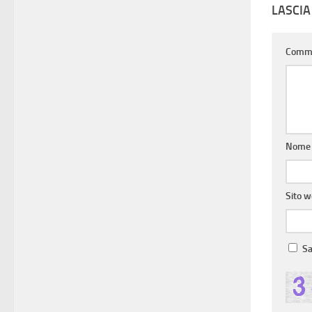
LASCI
Comm
Nom
Sito 
Sa