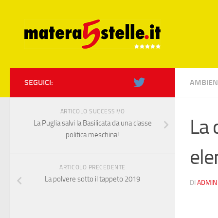
Skip to content
SEGUICI:
AMBIEN
ARTICOLO SUCCESSIVO
La 
La Puglia salvi la Basilicata da una classe
politica meschina!
ele
ARTICOLO PRECEDENTE
La polvere sotto il tappeto 2019
DI
ADMIN