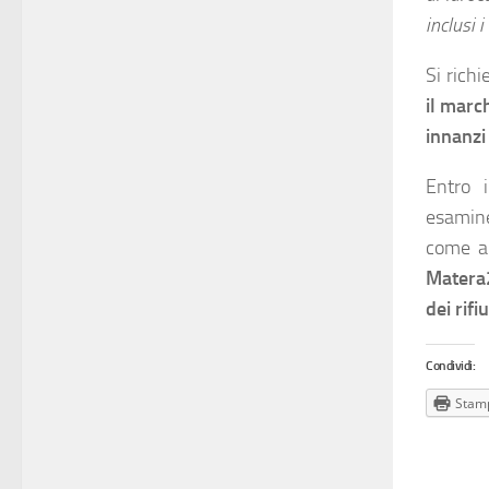
inclusi 
Si richi
il marc
innanzi 
Entro i
esamine
come au
Matera
dei rifiu
Condividi:
Stam