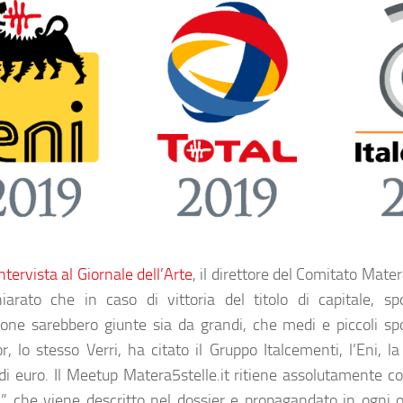
ntervista al Giornale dell’Arte
, il direttore del Comitato Mate
iarato che in caso di vittoria del titolo di capitale, spo
one sarebbero giunte sia da grandi, che medi e piccoli spo
, lo stesso Verri, ha citato il Gruppo Italcementi, l’Eni, la
 di euro. Il Meetup Matera5stelle.it ritiene assolutamente co
a” che viene descritto nel dossier e propagandato in ogni o