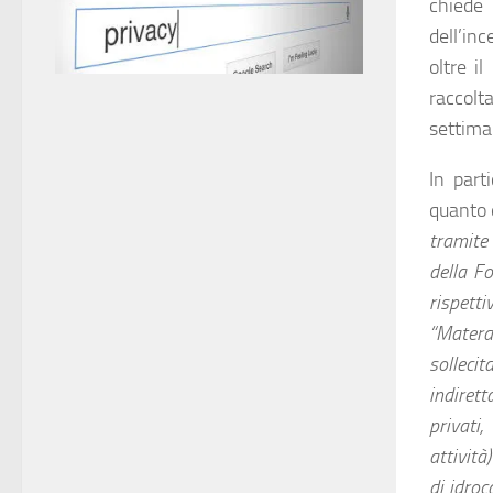
chiede
dell’in
oltre i
raccolt
settima
In part
quanto 
tramit
della F
rispetti
“Matera
sollecit
indiret
privati,
attività
di idroc