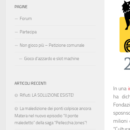
PAGINE
Forum
Partecipa
Non gioco più – Petizione comunale
Gioco d’azzardo e slot machine
ARTICOLI RECENTI
In una
i
Rifiuti: LA SOLUZIONE ESISTE!
ha dich
Fondazi
La maledizione dei ponti colpisce ancora
sposnsor
Matera nel nuovo episodio “Il ponte
milioni
maledetto” della saga “Pellecchia Jones”!
“Cultur