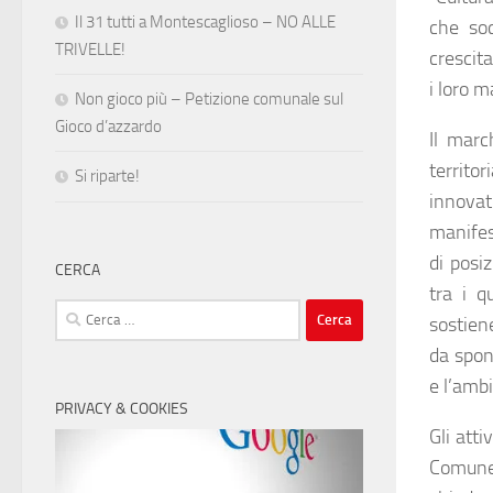
Il 31 tutti a Montescaglioso – NO ALLE
che soc
TRIVELLE!
crescit
i loro m
Non gioco più – Petizione comunale sul
Gioco d’azzardo
Il marc
territo
Si riparte!
innovat
manifes
di posi
CERCA
tra i q
Ricerca
sostien
per:
da spons
e l’amb
PRIVACY & COOKIES
Gli att
Comune 