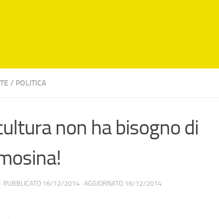
TE
/
POLITICA
cultura non ha bisogno di
mosina!
· PUBBLICATO
16/12/2014
· AGGIORNATO
16/12/2014