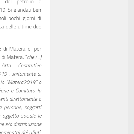
i del petrolio e
19. Si è andati ben
li pochi giorni di
ca delle ultime due
e di Matera e, per
 di Matera, “
che (…)
Atto Costitutivo
19”, unitamente ai
rchio “Matera2019” o
ione e Comitato la
ienti direttamente o
a persone, soggetti
o oggetto sociale le
one e/o distribuzione
minata) dei rifiuti,