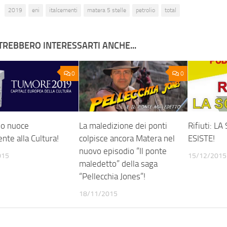
2019
eni
italcementi
matera 5 stelle
petrolio
total
TREBBERO INTERESSARTI ANCHE...
0
0
lio nuoce
La maledizione dei ponti
Rifiuti: L
te alla Cultura!
colpisce ancora Matera nel
ESISTE!
nuovo episodio “Il ponte
015
15/12/2015
maledetto” della saga
“Pellecchia Jones”!
18/11/2015