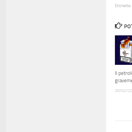
Etichette:
PO
Il petro
gravemen
20/02/2