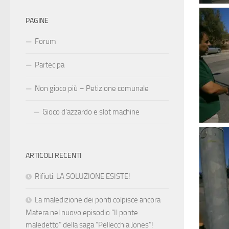
PAGINE
Forum
Partecipa
Non gioco più – Petizione comunale
Gioco d’azzardo e slot machine
ARTICOLI RECENTI
Rifiuti: LA SOLUZIONE ESISTE!
La maledizione dei ponti colpisce ancora
Matera nel nuovo episodio “Il ponte
maledetto” della saga “Pellecchia Jones”!