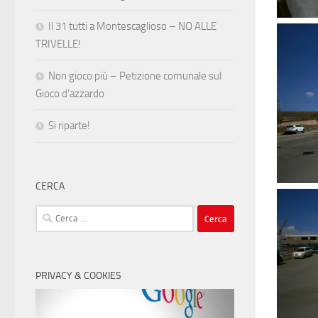
Il 31 tutti a Montescaglioso – NO ALLE
TRIVELLE!
Non gioco più – Petizione comunale sul
Gioco d’azzardo
Si riparte!
CERCA
Ricerca
per:
PRIVACY & COOKIES