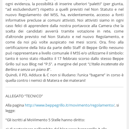
ogni evidenza, la possibilità di inserire ulteriori “paletti” (per giunta,
“ad escludendum”) rispetto a quelli previsti nel Non Statuto e nel
nuovo Regolamento del M5S, ha, evidentemente, accesso a fonti
informative precluse ai comuni attivisti. Noi attivisti siamo in ogni
caso felici di apprendere dalla nostra portavoce alla Camera che la
scelta dei candidati avverrà tramite votazione in rete, come
d’altronde previsto nel Non Statuto e nel nuovo Regolamento, e
come da noi più volte auspicato nei mesi scorsi. Ora, fino alla
certificazione della lista da parte dello Staff di Beppe Grillo nessuno
può rappresentare a livello comunale il M5S e/o utilizzarne il simbolo:
tanto è sono stato ribadito il 17 febbraio scorso dallo stesso Beppe
Grillo sul suo Blog nel “P.S”. a margine del post “
L’Italia incatenata da
Berlino e senza un piano B
”.
Quindi, il PD, Adduce & C non si illudano: l’unica “bagarre” in corso è
quella contro i nemici di Matera e dei materani!
ALLEGATO “TECNICO”
Alla pagina
http://www.beppegrillo.it/movimento/regolamento/
, si
legge:
“Gli iscritti al MoVimento 5 Stelle hanno diritto: