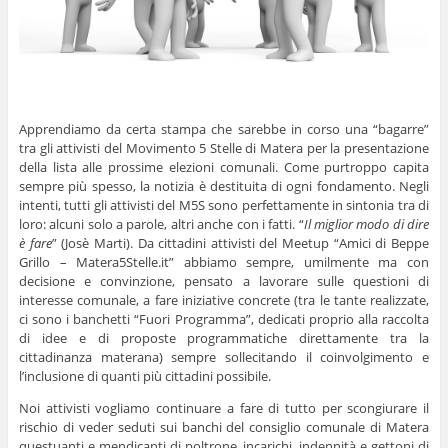
Apprendiamo da certa stampa che sarebbe in corso una “bagarre”
tra gli attivisti del Movimento 5 Stelle di Matera per la presentazione
della lista alle prossime elezioni comunali. Come purtroppo capita
sempre più spesso, la notizia è destituita di ogni fondamento. Negli
intenti, tutti gli attivisti del M5S sono perfettamente in sintonia tra di
loro: alcuni solo a parole, altri anche con i fatti. “
Il miglior modo di dire
è fare
” (Josè Marti). Da cittadini attivisti del Meetup “Amici di Beppe
Grillo – Matera5Stelle.it” abbiamo sempre, umilmente ma con
decisione e convinzione, pensato a lavorare sulle questioni di
interesse comunale, a fare iniziative concrete (tra le tante realizzate,
ci sono i banchetti “Fuori Programma”, dedicati proprio alla raccolta
di idee e di proposte programmatiche direttamente tra la
cittadinanza materana) sempre sollecitando il coinvolgimento e
l’inclusione di quanti più cittadini possibile.
Noi attivisti vogliamo continuare a fare di tutto per scongiurare il
rischio di veder seduti sui banchi del consiglio comunale di Matera
questuanti e mendicanti di poltrone, incarichi, indennità e gettoni di