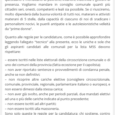
presenza. Vogliamo mandare in consiglio comunale quanti più
cittadini seri, onesti, competenti e leali sia possibile. Se ci riusciremo,
molto dipenderà dalla buona volontà di tutti noi, materani e attivisti
materani di 5 stelle, dalla capacità di ciascuno di noi di sradicare i
personalismi nocivi, le puerili antipatie e le autolesionistiche velleità
da “prime donne”.
Quanto alle regole per le candidature, come è possibile approfondire
leggendo l’allegato “tecnico” alla presente, ecco le uniche e sole che
gli aspiranti candidati alle comunali per la lista M5S devono
rispettare:
– essere iscritti nelle liste elettorali della circoscrizione comunale o di
uno dei comuni della provincia (fatta eccezione per il capolista);
– non aver riportato sentenze o provvedimenti di condanna penale,
anche se non definitivi;
– non ricoprire altre cariche elettive (consigliere circoscrizionale,
comunale, provinciale, regionale, parlamentare italiano o europeo), e
non essersi dimessi dalla stessa carica;
– non aver già svolto, anche per periodi parziali, due mandati elettivi
ad una o più delle cariche indicate al punto precedente;
– non essere iscritti ad altri partiti;
– non essere iscritti alla massoneria.
Sono solo queste le regole per la candidatura: chi sostiene, contro