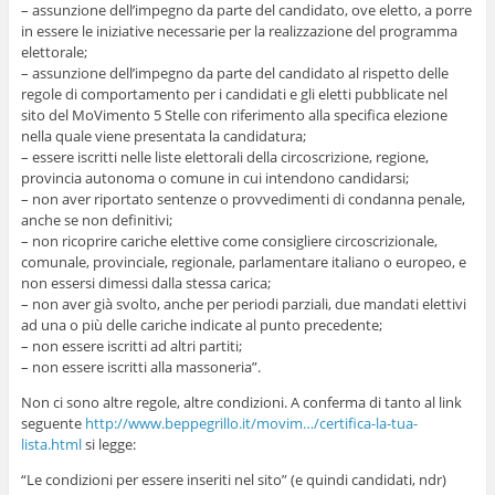
– assunzione dell’impegno da parte del candidato, ove eletto, a porre
in essere le iniziative necessarie per la realizzazione del programma
elettorale;
– assunzione dell’impegno da parte del candidato al rispetto delle
regole di comportamento per i candidati e gli eletti pubblicate nel
sito del MoVimento 5 Stelle con riferimento alla specifica elezione
nella quale viene presentata la candidatura;
– essere iscritti nelle liste elettorali della circoscrizione, regione,
provincia autonoma o comune in cui intendono candidarsi;
– non aver riportato sentenze o provvedimenti di condanna penale,
anche se non definitivi;
– non ricoprire cariche elettive come consigliere circoscrizionale,
comunale, provinciale, regionale, parlamentare italiano o europeo, e
non essersi dimessi dalla stessa carica;
– non aver già svolto, anche per periodi parziali, due mandati elettivi
ad una o più delle cariche indicate al punto precedente;
– non essere iscritti ad altri partiti;
– non essere iscritti alla massoneria”.
Non ci sono altre regole, altre condizioni. A conferma di tanto al link
seguente
http://www.beppegrillo.it/movim…/certifica-la-tua-
lista.html
si legge:
“Le condizioni per essere inseriti nel sito” (e quindi candidati, ndr)