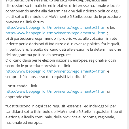
a) di partecipare nell’ambito del blog www.beppegrillo.it alle
discussioni su tematiche ed iniziative di interesse nazionale e locale,
contribuendo anche alla determinazione dell’indirizzo politico degli
eletti sotto il simbolo del MoVimento 5 Stelle, secondo le procedure
previste nei link forum
http://www.beppegrillo.it/movimento/regolamento/2.html
e lex
http://www.beppegrillo.it/movimento/regolamento/3.html
;
b) di partecipare, esprimendo il proprio voto, alle votazioni in rete
indette per le decisioni di indirizzo e di rilevanza politica, fra le quali,
in particolare, la scelta dei candidati alle elezioni e la determinazione
del programma politico da perseguire;
c) di candidarsi per le elezioni nazionali, europee, regionali e locali
secondo le procedure previste nei link
http://www.beppegrillo.it/movimento/regolamento/4.html
e
sempreché in possesso dei requisiti ivi indicati;”
Consultando il link
http://www.beppegrillo.it/movimento/regolamento/4.html
si
apprende che:
“Costituiscono in ogni caso requisiti essenziali ed inderogabili per
candidarsi sotto il simbolo del MoVimento 5 Stelle in qualsiasi tipo di
elezione, a livello comunale, delle province autonome, regionale,
nazionale ed europea: