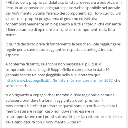
• All’atto della propria candidatura, la lista provvederà a pubblicare in
Rete, in un apposito ed adeguato spazio web disponibile nel portale
del MoVimento 5 Stelle, l’elenco dei componenti ed il loro curriculum
vitae, con il proprio programma di governo ed istituirà
contemporaneamente un blog aperto a tutti i cittadini che consenta
il libero scambio di opinioni e critiche con i componenti della lista
civica”.
E’ quindi del tutto priva di fondamento la tesi che vuole “aggiungere”
regole per la candidatura aggiuntive rispetto a quelle già innanzi
esposte.
A conferma di tanto, se ancora non bastasse ai più duri di
comprendonio, sul blog di Beppe Grillo è comparso in data 30
gennaio scorso un post (leggibile nella sua interezza qui:
http://www.beppegrillo.it/…/le_liste_m5s_nei_comuni_nel_2015
) che
sottolinea che:
“Con riguardo a impegni che i membri di liste regionali o comunali
volessero prendere tra loro in aggiunta a quelli presi con il
MoVimento 5 Stelle si precisa che questi sono accordi valevoli tra i
membri stessi e in ogni caso non dovranno essere in
contrapposizione con i punti sottoscritti per l’accettazione e richiesta
della candidatura con il MoVimento 5 Stelle.”