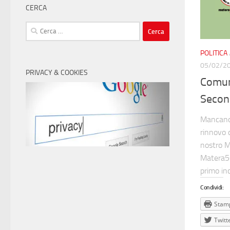
CERCA
Ricerca
per:
POLITICA
05/02/2
PRIVACY & COOKIES
Comun
Secon
Mancano 
rinnovo 
nostro M
Matera5s
primo inc
Condividi:
Stam
Twitt