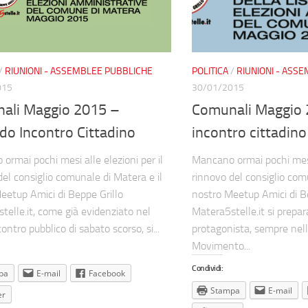
/
RIUNIONI - ASSEMBLEE PUBBLICHE
POLITICA
/
RIUNIONI - ASS
015
30/01/2015
ali Maggio 2015 –
Comunali Maggio 
do Incontro Cittadino
incontro cittadino
ormai pochi mesi alle elezioni per il
Mancano ormai pochi mesi 
del consiglio comunale di Matera e il
rinnovo del consiglio com
eetup Amici di Beppe Grillo
nostro Meetup Amici di B
telle.it, come già evidenziato nel
Matera5stelle.it si prepar
ontro pubblico di sabato scorso, si...
protagonista, sempre nello
Movimento...
Condividi:
pa
E-mail
Facebook
Stampa
E-mail
er