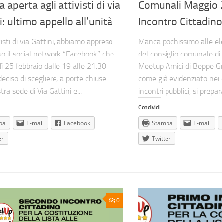
a aperta agli attivisti di via
Comunali Maggio 
i: ultimo appello all’unità
Incontro Cittadino
visti di via Gattini, abbiamo appreso
Manca pochissimo alle ele
so il social network “Facebook” che
del consiglio comunale di
ì 25 febbraio dalle 19 alle 21.30
Meetup Amici di Beppe Gri
eciso di scegliere, a porte chiuse
come già evidenziato nei
tra sede di Via Gattini e...
incontri pubblici, si prepar
Condividi:
pa
E-mail
Facebook
Stampa
E-mail
er
Twitter
0