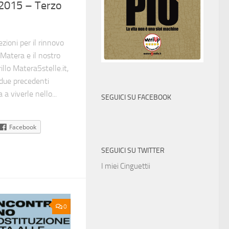
2015 – Terzo
zioni per il rinnovo
 Matera e il nostro
llo Matera5stelle.it,
 due precedenti
a a viverle nello...
SEGUICI SU FACEBOOK
Facebook
SEGUICI SU TWITTER
I miei Cinguettii
0