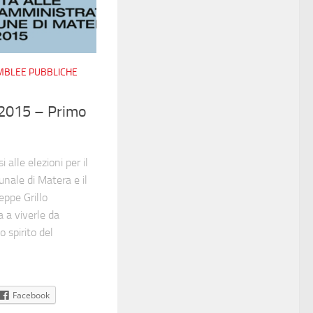
EMBLEE PUBBLICHE
2015 – Primo
alle elezioni per il
unale di Matera e il
eppe Grillo
a a viverle da
 spirito del
Facebook