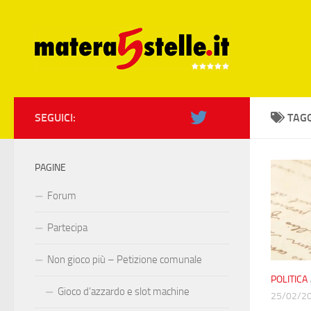
Skip to content
SEGUICI:
TAG
PAGINE
Forum
Partecipa
Non gioco più – Petizione comunale
POLITICA
Gioco d’azzardo e slot machine
25/02/2