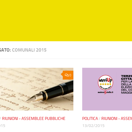
GATO:
COMUNALI 2015
0
/
RIUNIONI - ASSEMBLEE PUBBLICHE
POLITICA
/
RIUNIONI - ASS
015
13/02/2015