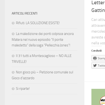
Letter
Gattin
ARTICOLI RECENTI
Cari atti
Rifiuti: LA SOLUZIONE ESISTE!
attraver
mercoled
La maledizione dei ponti colpisce ancora
avreste d
Matera nel nuovo episodio “Il ponte
nella vos
maledetto” della saga “Pellecchia Jones”!
Condividi:
Il 31 tutti a Montescaglioso – NO ALLE
Stam
TRIVELLE!
Twitt
Non gioco più – Petizione comunale sul
Gioco d’azzardo
Si riparte!